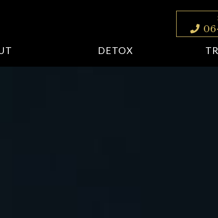
06
UT
DETOX
T