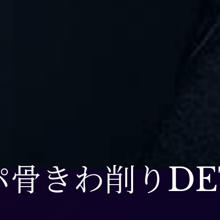
パ骨きわ削りDE