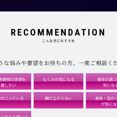
RECOMMENDATION
こんな方におすすめ
うな悩みや要望をお持ちの方、一度ご相談く
老廃物の排泄を
むくみが気になる
長年の肩コ
促進したい
気にな
中がこっている
腕が上がらない
身体・足の
が気にな
のつまりを感じる