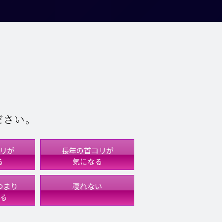
ださい。
リが
長年の首コリが
る
気になる
つまり
寝れない
る