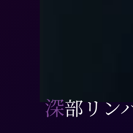
深
部リン