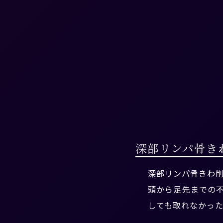
深部リンパ骨き
深部リンパ骨きわ削
頭から足先までの
しても取れなかっ